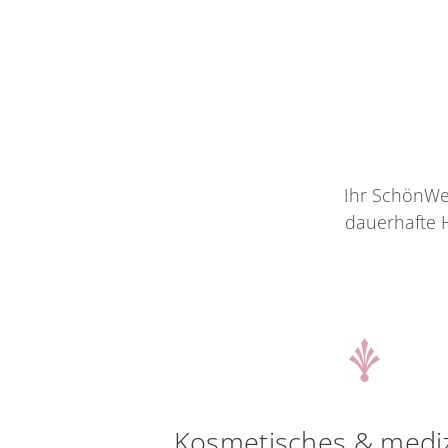
Ihr SchönWe
dauerhafte H
Kosmetisches & mediz