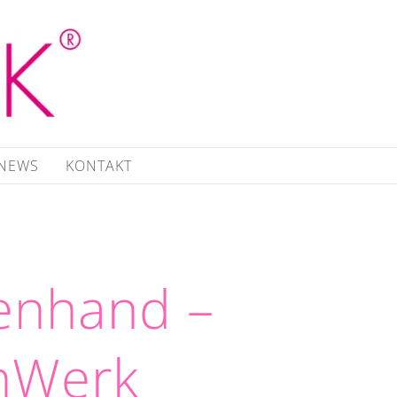
NEWS
KONTAKT
tenhand –
nWerk